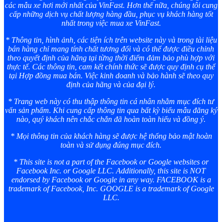
các mẫu xe hơi mới nhất của VinFast. Hơn thế nữa, chúng tôi cung
cấp những dịch vụ chất lượng hàng đầu, phục vụ khách hàng tốt
nhất trong việc mua xe VinFast.
* Thông tin, hình ảnh, các tiện ích trên website này và trong tài liệu
bán hàng chỉ mang tính chất tương đối và có thể được điều chỉnh
theo quyết định của hãng tại từng thời điểm đảm bảo phù hợp với
thực tế. Các thông tin, cam kết chính thức sẽ được quy định cụ thể
tại Hợp đồng mua bán. Việc kinh doanh và bảo hành sẽ theo quy
định của hãng và của đại lý.
* Trang web này có thu thập thông tin cá nhân nhằm mục đích tư
vấn sản phẩm. Khi cung cấp thông tin qua bất kỳ biểu mẫu đăng ký
nào, quý khách nên chắc chắn đã hoàn toàn hiểu và đồng ý.
* Mọi thông tin của khách hàng sẽ được hệ thống bảo mật hoàn
toàn và sử dụng đúng mục đích.
* This site is not a part of the Facebook or Google websites or
Facebook Inc. or Google LLC. Additionally, this site is NOT
endorsed by Facebook or Google in any way. FACEBOOK is a
trademark of Facebook, Inc. GOOGLE is a trademark of Google
LLC.