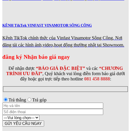
KÊNH TikTok VINFAST VINAMOTOR SÔNG CÔNG
Kênh TikTok chính thức của Vinfast Vinamotor Sông Công. Nơi
đăng tải các hình ảnh,video,hoạt động thường nhật tại Showroom.
đăng ký Nhận báo giá ngay
Để nhận được
“BÁO GIÁ ĐẶC BIỆT”
và các
“CHƯƠNG
TRÌNH ƯU ĐÃI”
, Quý khách vui lòng điền form báo giá dưới
đây hoặc gọi trực tiếp theo hotline
081 458 8888
:
Trả thẳng
Trả góp