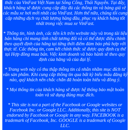
thức của VinFast Việt Nam tại Sông Công, Thái Nguyên. Tại đây,
khách hàng sẽ được cung cấp đầy đủ các thông tin và bảng giá về
các mẫu xe hơi mới nhất của VinFast. Hơn thế nữa, chúng tôi cung
cấp những dịch vụ chất lượng hàng đầu, phục vụ khách hàng tốt
nhất trong việc mua xe VinFast.
* Thông tin, hình ảnh, các tiện ích trên website này và trong tài liệu
bán hàng chỉ mang tính chất tương đối và có thể được điều chỉnh
theo quyết định của hãng tại từng thời điểm đảm bảo phù hợp với
thực tế. Các thông tin, cam kết chính thức sẽ được quy định cụ thể
tại Hợp đồng mua bán. Việc kinh doanh và bảo hành sẽ theo quy
định của hãng và của đại lý.
* Trang web này có thu thập thông tin cá nhân nhằm mục đích tư
vấn sản phẩm. Khi cung cấp thông tin qua bất kỳ biểu mẫu đăng ký
nào, quý khách nên chắc chắn đã hoàn toàn hiểu và đồng ý.
* Mọi thông tin của khách hàng sẽ được hệ thống bảo mật hoàn
toàn và sử dụng đúng mục đích.
* This site is not a part of the Facebook or Google websites or
Facebook Inc. or Google LLC. Additionally, this site is NOT
endorsed by Facebook or Google in any way. FACEBOOK is a
trademark of Facebook, Inc. GOOGLE is a trademark of Google
LLC.