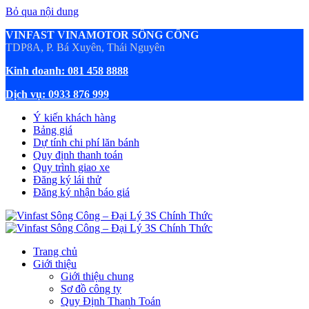
Bỏ qua nội dung
VINFAST VINAMOTOR SÔNG CÔNG
TDP8A, P. Bá Xuyên, Thái Nguyên
Kinh doanh: 081 458 8888
Dịch vụ: 0933 876 999
Ý kiến khách hàng
Bảng giá
Dự tính chi phí lăn bánh
Quy định thanh toán
Quy trình giao xe
Đăng ký lái thử
Đăng ký nhận báo giá
Trang chủ
Giới thiệu
Giới thiệu chung
Sơ đồ công ty
Quy Định Thanh Toán