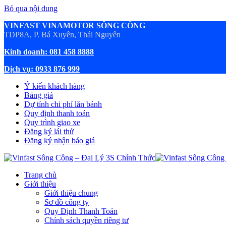
Bỏ qua nội dung
VINFAST VINAMOTOR SÔNG CÔNG
TDP8A, P. Bá Xuyên, Thái Nguyên
Kinh doanh: 081 458 8888
Dịch vụ: 0933 876 999
Ý kiến khách hàng
Bảng giá
Dự tính chi phí lăn bánh
Quy định thanh toán
Quy trình giao xe
Đăng ký lái thử
Đăng ký nhận báo giá
Trang chủ
Giới thiệu
Giới thiệu chung
Sơ đồ công ty
Quy Định Thanh Toán
Chính sách quyền riêng tư