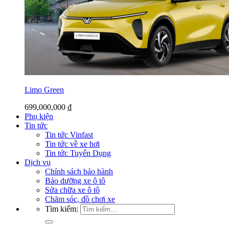
Limo Green
699,000,000
₫
Phụ kiện
Tin tức
Tin tức Vinfast
Tin tức về xe hơi
Tin tức Tuyển Dụng
Dịch vụ
Chính sách bảo hành
Bảo dưỡng xe ô tô
Sửa chữa xe ô tô
Chăm sóc, đồ chơi xe
Tìm kiếm: