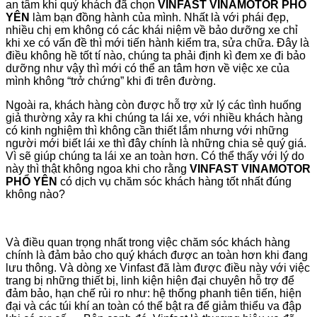
an tâm khi quý khách đã chọn
VINFAST VINAMOTOR PHỔ
YÊN
làm bạn đồng hành của mình. Nhất là với phái đẹp,
nhiều chị em không có các khái niệm về bảo dưỡng xe chỉ
khi xe có vấn đề thì mới tiến hành kiểm tra, sửa chữa. Đây là
điều không hề tốt tí nào, chúng ta phải định kì đem xe đi bảo
dưỡng như vậy thì mới có thể an tâm hơn về việc xe của
mình không “trở chứng” khi đi trên đường.
Ngoài ra, khách hàng còn được hỗ trợ xử lý các tình huống
giả thường xảy ra khi chúng ta lái xe, với nhiều khách hàng
có kinh nghiệm thì không cần thiết lắm nhưng với những
người mới biết lái xe thì đây chính là những chia sẻ quý giá.
Vì sẽ giúp chúng ta lái xe an toàn hơn. Có thể thấy với lý do
này thì thật không ngoa khi cho rằng
VINFAST VINAMOTOR
PHỔ YÊN
có dịch vụ chăm sóc khách hàng tốt nhất đúng
không nào?
Và điều quan trọng nhất trong việc chăm sóc khách hàng
chính là đảm bảo cho quý khách được an toàn hơn khi đang
lưu thông. Và dòng xe Vinfast đã làm được điều này với việc
trang bị những thiết bị, linh kiện hiện đại chuyên hỗ trợ để
đảm bảo, hạn chế rủi ro như: hệ thống phanh tiên tiến, hiện
đại và các túi khí an toàn có thể bật ra để giảm thiểu va đập