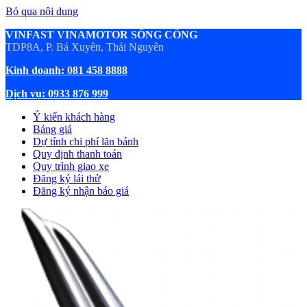
Bỏ qua nội dung
VINFAST VINAMOTOR SÔNG CÔNG
TDP8A, P. Bá Xuyên, Thái Nguyên
Kinh doanh: 081 458 8888
Dịch vụ: 0933 876 999
Ý kiến khách hàng
Bảng giá
Dự tính chi phí lăn bánh
Quy định thanh toán
Quy trình giao xe
Đăng ký lái thử
Đăng ký nhận báo giá