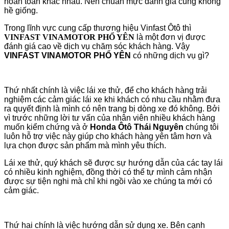
hoàn toàn khác nhau. Nên chuẩn mực đánh giá cũng không
hề giống.
Trong lĩnh vực cung cấp thương hiệu Vinfast Ôtô thì
VINFAST VINAMOTOR PHỔ YÊN
là một đơn vị được
đánh giá cao về dịch vụ chăm sóc khách hàng. Vậy
VINFAST VINAMOTOR PHỔ YÊN
có những dịch vụ gì?
Thứ nhất chính là việc lái xe thử, để cho khách hàng trải
nghiệm các cảm giác lái xe khi khách có nhu cầu nhằm đưa
ra quyết định là mình có nên trang bị dòng xe đó không. Bởi
vì trước những lời tư vấn của nhân viên nhiều khách hàng
muốn kiểm chứng và ở
Honda Ôtô Thái Nguyên
chúng tôi
luôn hỗ trợ việc này giúp cho khách hàng yên tâm hơn và
lựa chọn được sản phẩm mà mình yêu thích.
Lái xe thử, quý khách sẽ được sự hướng dẫn của các tay lái
có nhiều kinh nghiệm, đồng thời có thể tự mình cảm nhận
được sự tiện nghi mà chỉ khi ngồi vào xe chúng ta mới có
cảm giác.
Thứ hai chính là việc hướng dẫn sử dụng xe. Bên cạnh