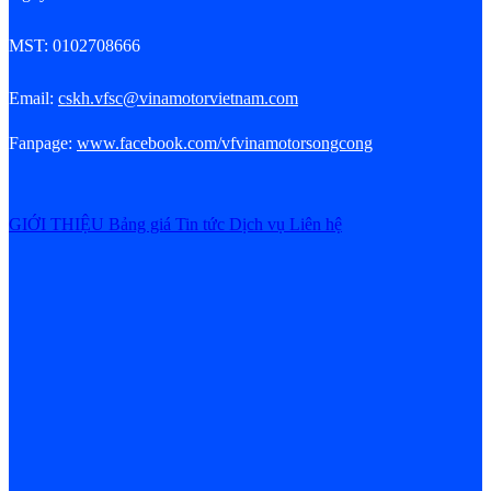
MST: 0102708666
Email:
cskh.vfsc@vinamotorvietnam.com
Fanpage:
www.facebook.com/vfvinamotorsongcong
GIỚI THIỆU
Bảng giá
Tin tức
Dịch vụ
Liên hệ