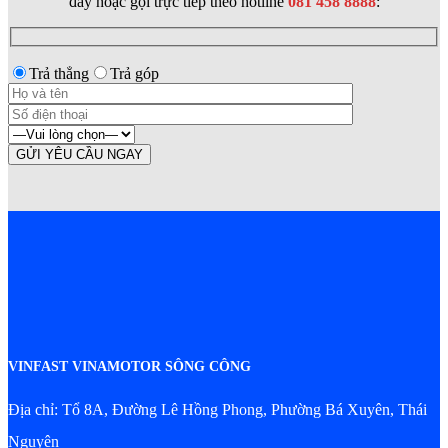
đây hoặc gọi trực tiếp theo hotline
081 458 8888
:
Trả thẳng
Trả góp
VINFAST VINAMOTOR SÔNG CÔNG
Địa chỉ: Tổ 8A, Đường Lê Hồng Phong, Phường Bá Xuyên, Thái
Nguyên