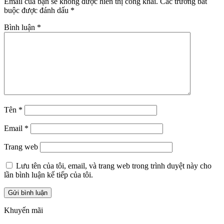
Email của bạn sẽ không được hiển thị công khai.
Các trường bắt
buộc được đánh dấu
*
Bình luận
*
Tên
*
Email
*
Trang web
Lưu tên của tôi, email, và trang web trong trình duyệt này cho
lần bình luận kế tiếp của tôi.
Khuyến mãi