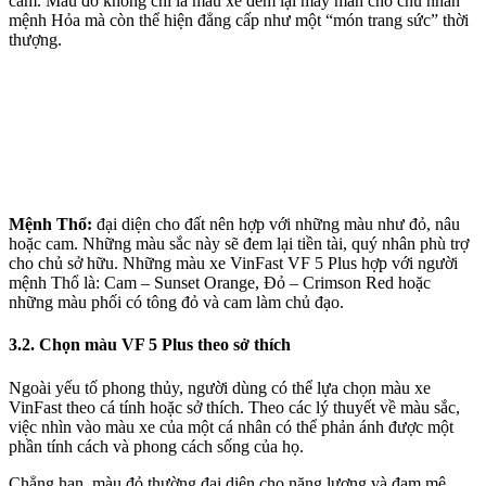
cam. Màu đỏ không chỉ là màu xe đem lại may mắn cho chủ nhân
mệnh Hỏa mà còn thể hiện đẳng cấp như một “món trang sức” thời
thượng.
Mệnh Thổ:
đại diện cho đất nên hợp với những màu như đỏ, nâu
hoặc cam. Những màu sắc này sẽ đem lại tiền tài, quý nhân phù trợ
cho chủ sở hữu. Những màu xe VinFast VF 5 Plus hợp với người
mệnh Thổ là: Cam – Sunset Orange, Đỏ – Crimson Red hoặc
những màu phối có tông đỏ và cam làm chủ đạo.
3.2. Chọn màu VF 5 Plus theo sở thích
Ngoài yếu tố phong thủy, người dùng có thể lựa chọn màu xe
VinFast theo cá tính hoặc sở thích. Theo các lý thuyết về màu sắc,
việc nhìn vào màu xe của một cá nhân có thể phản ánh được một
phần tính cách và phong cách sống của họ.
Chẳng hạn, màu đỏ thường đại diện cho năng lượng và đam mê,