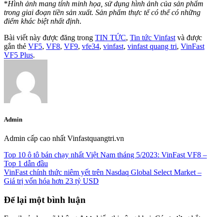
*
Hình ảnh mang tính minh họa, sử dụng hình ảnh của sản phẩm
trong giai đoạn tiền sản xuất. Sản phẩm thực tế có thể có những
điểm khác biệt nhất định
.
Bài viết này được đăng trong
TIN TỨC
,
Tin tức Vinfast
và được
gắn thẻ
VF5
,
VF8
,
VF9
,
vfe34
,
vinfast
,
vinfast quang tri
,
VinFast
VF5 Plus
.
Admin
Admin cấp cao nhất Vinfastquangtri.vn
Top 10 ô tô bán chạy nhất Việt Nam tháng 5/2023: VinFast VF8 –
Top 1 dẫn đầu
VinFast chính thức niêm yết trên Nasdaq Global Select Market –
Giá trị vốn hóa hơn 23 tỷ USD
Để lại một bình luận