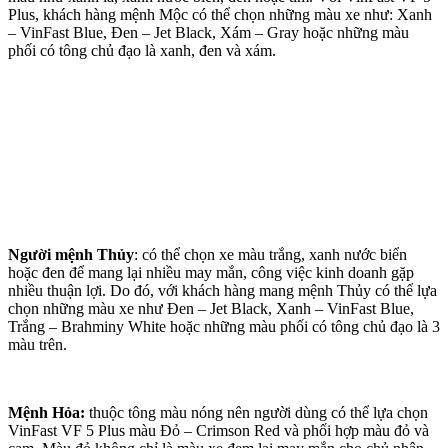
Plus, khách hàng mệnh Mộc có thể chọn những màu xe như: Xanh
– VinFast Blue, Đen – Jet Black, Xám – Gray hoặc những màu
phối có tông chủ đạo là xanh, đen và xám.
Người mệnh Thủy
: có thể chọn xe màu trắng, xanh nước biển
hoặc đen để mang lại nhiều may mắn, công việc kinh doanh gặp
nhiều thuận lợi. Do đó, với khách hàng mang mệnh Thủy có thể lựa
chọn những màu xe như Đen – Jet Black, Xanh – VinFast Blue,
Trắng – Brahminy White hoặc những màu phối có tông chủ đạo là 3
màu trên.
Mệnh Hỏa:
thuộc tông màu nóng nên người dùng có thể lựa chọn
VinFast VF 5 Plus màu Đỏ – Crimson Red và phối hợp màu đỏ và