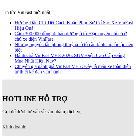
Tin tức VinFast mới nhất
Hướng Dẫn Chi Tiết Cách Khắc Phục Sự Cố Sạc Xe VinFast
Hiệu Quả
Cầm 300.000 đồng đi bảo dưỡng ô tô: Đặc quyền chỉ có ở
chủ xe điện VinFast
Những nguyên tắc phong thuỷ xe ô tô cầu bình an, tài lộc nên
biết
Đánh Giá VinFast VF 8 2026: SUV Điện Cao Cấp Đáng
Mua Nhất Hiện Nay?
Chuyên gia đánh giá VinFast VF 7: Đây là mẫu xe toàn diện
từ thiết kế đến vận hành
HOTLINE HỖ TRỢ
Gọi để được tư vấn về sản phẩm, dịch vụ
Kinh doanh: