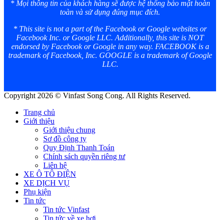
* Mọi thông tin của khách hàng sẽ được hệ thống bảo mật hoàn
toàn và sử dụng đúng mục đích.
* This site is not a part of the Facebook or Google websites or
Facebook Inc. or Google LLC. Additionally, this site is NOT
endorsed by Facebook or Google in any way. FACEBOOK is a
trademark of Facebook, Inc. GOOGLE is a trademark of Google
LLC.
Copyright 2026 © Vinfast Song Cong. All Rights Reserved.
Trang chủ
Giới thiệu
Giới thiệu chung
Sơ đồ công ty
Quy Định Thanh Toán
Chính sách quyền riêng tư
Liên hệ
XE Ô TÔ ĐIỆN
XE DỊCH VỤ
Phụ kiện
Tin tức
Tin tức Vinfast
Tin tức về xe hơi