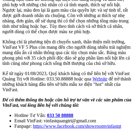
phù hợp với những chủ nhân có cá tính mạnh, thích sự nổi bật.
Ngược lại, màu đen lại là gam màu của quyền lực và sự tinh tế, rất
được giới doanh nhân ưa chuộng. Còn với những ai thích sự nhẹ
nhàng, đơn giản, dễ sử dụng thì có thể chọn những tông màu trung
tính như trắng hoặc bạc. Tùy theo tính cách và sở thích cá nhân,
người dùng có thể chọn được màu xe phù hợp.
Không chỉ là phương tiện di chuyển xanh, thân thiện môi trường,
VinFast VF 5 Plus còn mang đến cho người dùng nhiều trải nghiệm
mang dấu ấn cá nhân thông qua các tùy chọn màu sắc. Bảng màu
phong phú với 35 cách phối độc đáo sẽ góp phần làm nổi bật lên cá
tính cũng như phong cách sống thời thượng của chủ sở hữu.
Kể từ ngày 01/08/2023, Quý khách hàng có thể liên hệ với VinFast
Quảng Trị với Hotline: 033.50.88888 hoặc qua
Website
để trở thành
những khách hàng đầu tiên sở hữu mẫu xe điện “hot” nhất của
VinFast.
Để có thêm thông tin hoặc cần hỗ trợ tư vấn về các sản phẩm của
VinFast, vui lòng liên hệ với chúng tôi:
Hotline Tư Vấn:
033 50 88888
Email VinFast: vinfastquangtri@gmail.com
Fanpage:
https://www.facebook.com/showroomvinfastqt