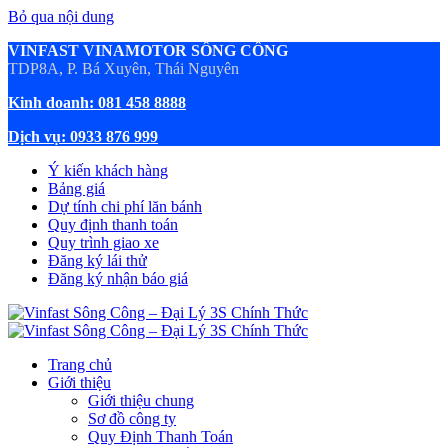
Bỏ qua nội dung
VINFAST VINAMOTOR SÔNG CÔNG
TDP8A, P. Bá Xuyên, Thái Nguyên
Kinh doanh: 081 458 8888
Dịch vụ: 0933 876 999
Ý kiến khách hàng
Bảng giá
Dự tính chi phí lăn bánh
Quy định thanh toán
Quy trình giao xe
Đăng ký lái thử
Đăng ký nhận báo giá
Trang chủ
Giới thiệu
Giới thiệu chung
Sơ đồ công ty
Quy Định Thanh Toán