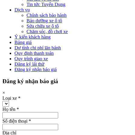
Tin tức Tuyển Dụng
Dịch vụ
Chính sách bảo hành
Bảo dưỡng xe ô tô
Sửa chữa xe ô tô
Chăm sóc, đồ chơi xe
Ý kiến khách hàng
Bảng giá
Dự tính chi phí lăn bánh
Quy định thanh toán
Quy trình giao xe
Đăng ký lái thử
Đăng ký nhận báo giá
Đăng ký nhận báo giá
×
Loại xe
*
Họ tên
*
Số điện thoại
*
Địa chỉ